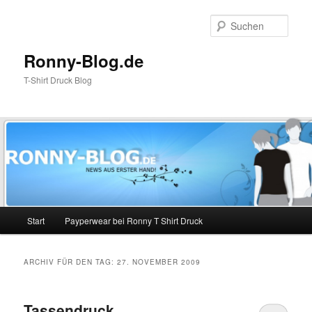
Zum
Zum
Inhalt
sekundären
Such
wechseln
Inhalt
wechseln
Ronny-Blog.de
T-Shirt Druck Blog
Hauptmenü
Start
Payperwear bei Ronny T Shirt Druck
ARCHIV FÜR DEN TAG:
27. NOVEMBER 2009
Tassendruck